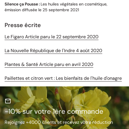
Silence ça Pousse :
Les huiles végétales en cosmétique,
émission diffusée le 25 septembre 2021
Presse écrite
(le lien s'ouvr
Le Figaro Article paru le 22 septembre 2020
(le lien s'ou
La Nouvelle République de l'Indre 4 août 2020
(le lien s'ouvre 
Plantes & Santé Article paru en avril 2020
(le
Paillettes et citron vert :
Les bienfaits de l'huile d'onagre
mail
-10% sur votre 1ère commande
Rejoignez +4000 clients et recevez votre réduction