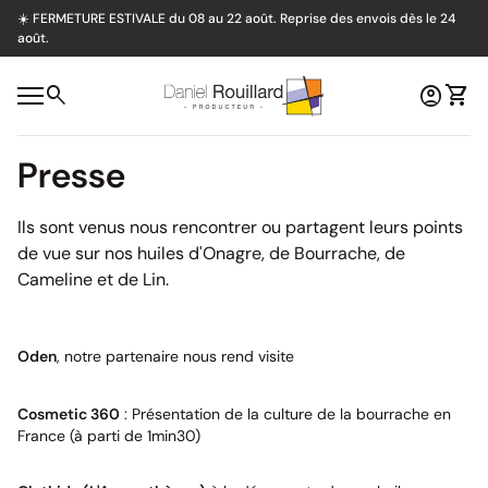
Skip to content
☀️ FERMETURE ESTIVALE du 08 au 22 août. Reprise des envois dès le 24
août.
Accueil
0
search
account_circle
shopping_cart
Voir 
Navigation mobile
Presse
Ils sont venus nous rencontrer ou partagent leurs points
de vue sur nos huiles d'Onagre, de Bourrache, de
Cameline et de Lin.
play_circle
play_circle
Oden
, notre partenaire nous rend visite
Cosmetic 360
: Présentation de la culture de la bourrache en
play_circle
France (à parti de 1min30)