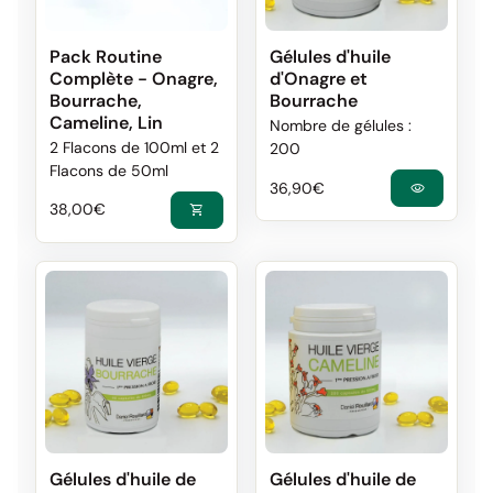
Pack Routine
Gélules d'huile
Complète - Onagre,
d'Onagre et
Bourrache,
Bourrache
Cameline, Lin
Nombre de gélules :
2 Flacons de 100ml et 2
200
Flacons de 50ml
Prix normal
36,90€
visibility
Prix normal
Prix de vente
38,00€
shopping_cart
Gélules d'huile de
Gélules d'huile de