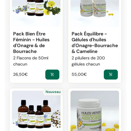
Pack Bien Être
Pack Équilibre -
Féminin - Huiles
Gélules d'huiles
d'Onagre & de
d'Onagre-Bourrache
Bourrache
& Cameline
2 Flacons de 50ml
2 piluliers de 200
chacun
gélules chacun
Prix normal
Prix de vente
Prix normal
Prix de vente
26,50€
55,00€
shopping_cart
shopping_cart
Nouveau