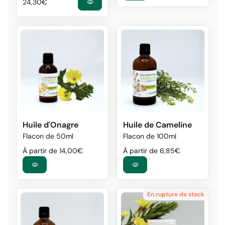
Prix normal
24,30€
visibility
Huile d'Onagre
Huile de Cameline
Flacon de 50ml
Flacon de 100ml
Prix normal
Prix de vente
Prix normal
Prix de vente
À partir de 14,00€
À partir de 6,85€
visibility
visibility
En rupture de stock