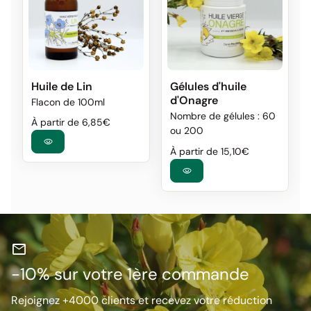
Huile de Lin
Gélules d'huile
d'Onagre
Flacon de 100ml
Nombre de gélules : 60
Prix normal
Prix de vente
À partir de 6,85€
ou 200
visibility
Prix normal
À partir de 15,10€
visibility
mail
-10% sur votre 1ère commande
Rejoignez +4000 clients et recevez votre réduction