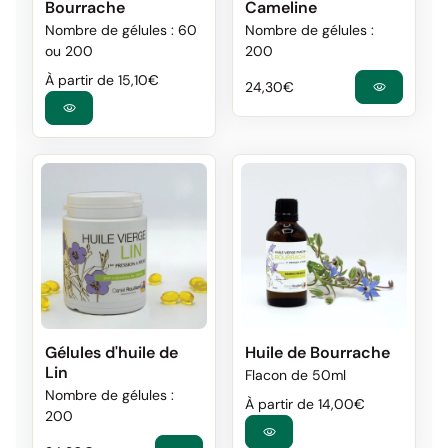
Bourrache
Cameline
Nombre de gélules : 60
Nombre de gélules :
ou 200
200
Prix normal
Prix de vente
À partir de 15,10€
Prix normal
24,30€
visibility
visibility
Gélules d'huile de
Huile de Bourrache
Lin
Flacon de 50ml
Nombre de gélules :
Prix normal
Prix de vente
À partir de 14,00€
200
visibility